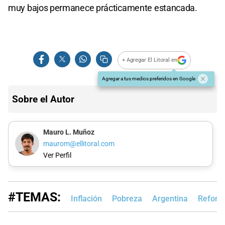
muy bajos permanece prácticamente estancada.
+ Agregar El Litoral en
Agregar a tus medios preferidos en Google
Sobre el Autor
Mauro L. Muñoz
maurom@ellitoral.com
Ver Perfil
#TEMAS:
Inflación
Pobreza
Argentina
Reform