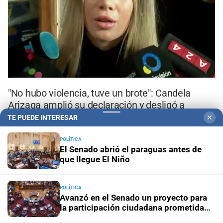
"No hubo violencia, tuve un brote": Candela
Arizaga amplió su declaración y desligó a
Facundo Moyano
TE PUEDE INTERESAR
✕
POLÍTICA
El 80 % de las especies de
El Senado abrió el paraguas antes de
mariposas se está mudando
que llegue El Niño
POLÍTICA
Avanzó en el Senado un proyecto para
la participación ciudadana prometida
por la Reforma 2025
“Entre experiencia y juventud”, el