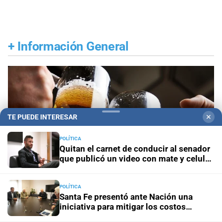
+
Información General
TE PUEDE INTERESAR
✕
POLÍTICA
Quitan el carnet de conducir al senador
que publicó un video con mate y celular
al volante
POLÍTICA
Santa Fe presentó ante Nación una
iniciativa para mitigar los costos
Efemérides
Día Internacional de la Cerveza: por
energéticos en la industria