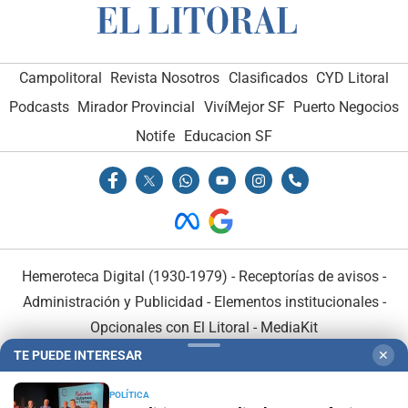
Campolitoral
Revista Nosotros
Clasificados
CYD Litoral
Podcasts
Mirador Provincial
VivíMejor SF
Puerto Negocios
Notife
Educacion SF
Hemeroteca Digital (1930-1979)
-
Receptorías de avisos
-
Administración y Publicidad
-
Elementos institucionales
-
Opcionales con El Litoral
-
MediaKit
TE PUEDE INTERESAR
✕
El Litoral es miembro de:
POLÍTICA