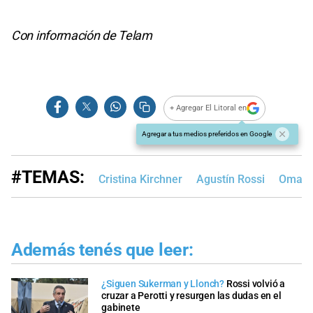
Con información de Telam
+ Agregar El Litoral en
Agregar a tus medios preferidos en Google
#TEMAS:
Cristina Kirchner
Agustín Rossi
Omar P
Además tenés que leer:
¿Siguen Sukerman y Llonch?
Rossi volvió a
cruzar a Perotti y resurgen las dudas en el
gabinete