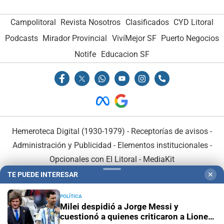
Campolitoral
Revista Nosotros
Clasificados
CYD Litoral
Podcasts
Mirador Provincial
VivíMejor SF
Puerto Negocios
Notife
Educacion SF
Hemeroteca Digital (1930-1979)
-
Receptorías de avisos
-
Administración y Publicidad
-
Elementos institucionales
-
Opcionales con El Litoral
-
MediaKit
TE PUEDE INTERESAR
✕
El Litoral es miembro de:
POLÍTICA
Milei despidió a Jorge Messi y
cuestionó a quienes criticaron a Lionel