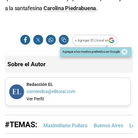
a la santafesina
Carolina Piedrabuena
.
+ Agregar El Litoral en
Agregar a tus medios preferidos en Google
Sobre el Autor
Redacción EL
contenidos@ellitoral.com
Ver Perfil
#TEMAS:
Maximiliano Pullaro
Buenos Aires
Leo