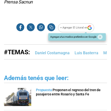
Prensa Sacnun
+ Agregar El Litoral en
Agregar a tus medios preferidos en Google
#TEMAS:
Daniel Costamagna
Luis Basterra
Mar
Además tenés que leer:
Propuesta
Proponen el regreso del tren de
pasajeros entre Rosario y Santa Fe