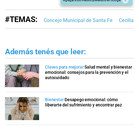
Agregar a tus medios preferidos en Google
#TEMAS:
Concejo Municipal de Santa Fe
Cecilia Ba
Además tenés que leer:
Claves para mejorar
Salud mental y bienestar
emocional: consejos para la prevención y el
autocuidado
Bienestar
Desapego emocional: cómo
liberarte del sufrimiento y encontrar paz