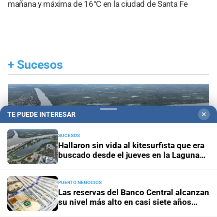
mañana y máxima de 16°C en la ciudad de Santa Fe
+
Sucesos
TE PUEDE INTERESAR
✕
SUCESOS
Hallaron sin vida al kitesurfista que era
buscado desde el jueves en la Laguna
Setúbal
PUERTO NEGOCIOS
Las reservas del Banco Central alcanzan
su nivel más alto en casi siete años
impulsadas por el boom exportador