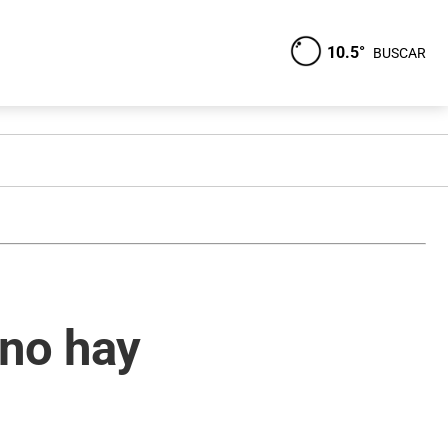
10.5°
BUSCAR
"no hay