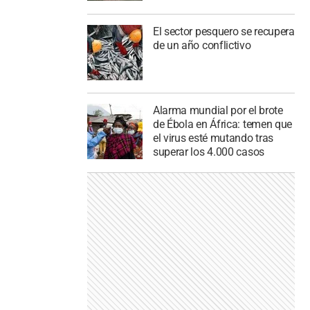
El sector pesquero se recupera
de un año conflictivo
Alarma mundial por el brote
de Ébola en África: temen que
el virus esté mutando tras
superar los 4.000 casos