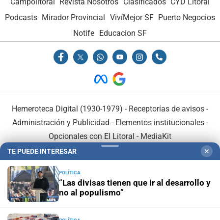
Campolitoral
Revista Nosotros
Clasificados
CYD Litoral
Podcasts
Mirador Provincial
VivíMejor SF
Puerto Negocios
Notife
Educacion SF
Hemeroteca Digital (1930-1979)
-
Receptorías de avisos
-
Administración y Publicidad
-
Elementos institucionales
-
Opcionales con El Litoral
-
MediaKit
TE PUEDE INTERESAR
✕
El Litoral es miembro de:
POLÍTICA
“Las divisas tienen que ir al desarrollo y
no al populismo”