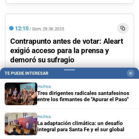
12:10
/
Dom.
29.06.2025
Contrapunto antes de votar: Aleart
exigió acceso para la prensa y
demoró su sufragio
El candidato de La Libertad Avanza, protagonizó una
TE PUEDE INTERESAR
✕
situación insólita en su lugar de votación. Se negó a
POLÍTICA
votar hasta que se permitiera el ingreso de la prensa.
Tres dirigentes radicales santafesinos
entre los firmantes de "Apurar el Paso"
Finalmente, tras gestiones ante las autoridades, sufragó.
POLÍTICA
La adaptación climática: un desafío
integral para Santa Fe y el sur global