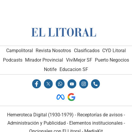
Campolitoral
Revista Nosotros
Clasificados
CYD Litoral
Podcasts
Mirador Provincial
VivíMejor SF
Puerto Negocios
Notife
Educacion SF
Hemeroteca Digital (1930-1979)
-
Receptorías de avisos
-
Administración y Publicidad
-
Elementos institucionales
-
Opcionales con El Litoral
-
MediaKit