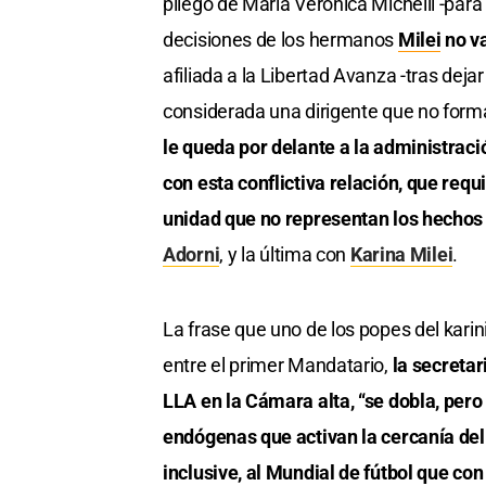
pliego de María Verónica Michelli -para 
decisiones de los hermanos
Milei
no va
afiliada a la Libertad Avanza -tras dejar
considerada una dirigente que no form
le queda por delante a la administració
con esta conflictiva relación, que req
unidad que no representan los hechos 
Adorni
, y la última con
Karina Milei
.
La frase que uno de los popes del karini
entre el primer Mandatario,
la secretar
LLA en la Cámara alta, “se dobla, pero
endógenas que activan la cercanía del
inclusive, al Mundial de fútbol que con