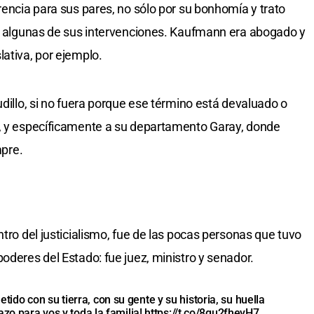
rencia para sus pares, no sólo por su bonhomía y trato
de algunas de sus intervenciones. Kaufmann era abogado y
lativa, por ejemplo.
udillo, si no fuera porque ese término está devaluado o
a, y específicamente a su departamento Garay, donde
mpre.
ntro del justicialismo, fue de las pocas personas que tuvo
oderes del Estado: fue juez, ministro y senador.
do con su tierra, con su gente y su historia, su huella
azo para vos y toda la familia!
https://t.co/8gu2fheyH7