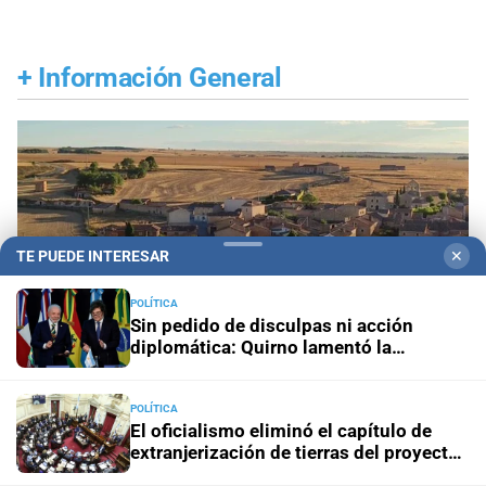
+
Información General
TE PUEDE INTERESAR
✕
POLÍTICA
Sin pedido de disculpas ni acción
diplomática: Quirno lamentó la
“decisión unilateral de Brasil”
POLÍTICA
El oficialismo eliminó el capítulo de
España
Avellanosa de Muñó: el pueblito donde
extranjerización de tierras del proyecto
de propiedad privada
anochecerá dos veces el mismo día