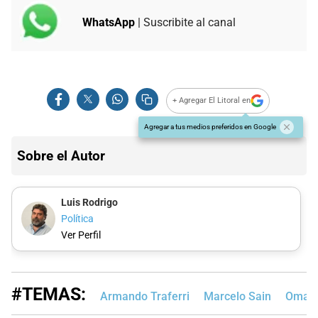
WhatsApp
| Suscribite al canal
+ Agregar El Litoral en
Agregar a tus medios preferidos en Google
Sobre el Autor
Luis Rodrigo
Política
Ver Perfil
#TEMAS:
Armando Traferri
Marcelo Sain
Omar P