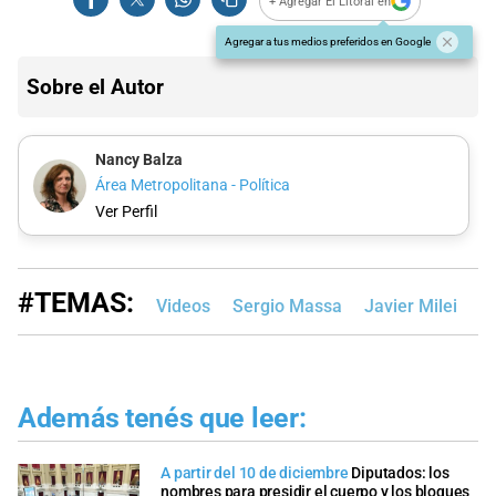
+ Agregar El Litoral en
Agregar a tus medios preferidos en Google
Sobre el Autor
Nancy Balza
Área Metropolitana - Política
Ver Perfil
#TEMAS:
Videos
Sergio Massa
Javier Milei
E
Además tenés que leer:
A partir del 10 de diciembre
Diputados: los
nombres para presidir el cuerpo y los bloques