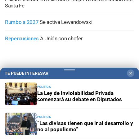
Santa Fe
Rumbo a 2027
Se activa Lewandowski
Repercusiones
A Unión con chofer
TE PUEDE INTERESAR
✕
+
Área Metropolitana
POLÍTICA
La Ley de Inviolabilidad Privada
comenzará su debate en Diputados
POLÍTICA
“Las divisas tienen que ir al desarrollo y
no al populismo”