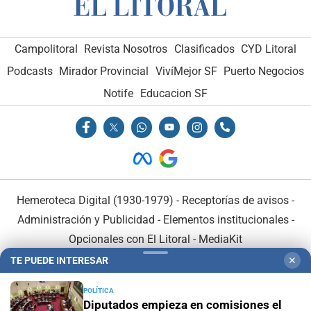
Campolitoral
Revista Nosotros
Clasificados
CYD Litoral
Podcasts
Mirador Provincial
VivíMejor SF
Puerto Negocios
Notife
Educacion SF
Hemeroteca Digital (1930-1979)
-
Receptorías de avisos
-
Administración y Publicidad
-
Elementos institucionales
-
Opcionales con El Litoral
-
MediaKit
TE PUEDE INTERESAR
✕
El Litoral es miembro de:
POLÍTICA
Diputados empieza en comisiones el