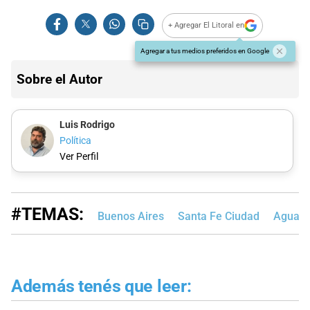
+ Agregar El Litoral en
Agregar a tus medios preferidos en Google
Sobre el Autor
Luis Rodrigo
Política
Ver Perfil
#TEMAS:
Buenos Aires
Santa Fe Ciudad
Aguas 
Además tenés que leer: