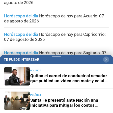
agosto de 2026
Horóscopo del día
Horóscopo de hoy para Acuario: 07
de agosto de 2026
Horóscopo del día
Horóscopo de hoy para Capricornio:
07 de agosto de 2026
Horóscopo del día
Horóscopo de hoy para Sagitario: 07
de agosto de 2026
TE PUEDE INTERESAR
✕
POLÍTICA
Quitan el carnet de conducir al senador
que publicó un video con mate y celular
al volante
POLÍTICA
Santa Fe presentó ante Nación una
iniciativa para mitigar los costos
energéticos en la industria