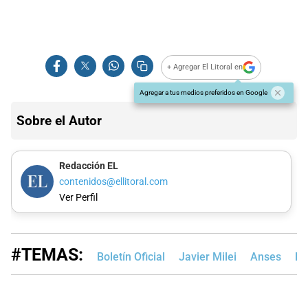
+ Agregar El Litoral en
Agregar a tus medios preferidos en Google
Sobre el Autor
Redacción EL
contenidos@ellitoral.com
Ver Perfil
#TEMAS:
Boletín Oficial
Javier Milei
Anses
Ed