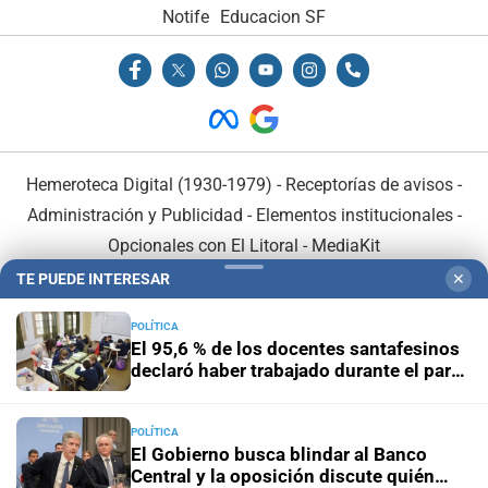
Notife
Educacion SF
Hemeroteca Digital (1930-1979)
-
Receptorías de avisos
-
Administración y Publicidad
-
Elementos institucionales
-
Opcionales con El Litoral
-
MediaKit
TE PUEDE INTERESAR
✕
El Litoral es miembro de:
POLÍTICA
El 95,6 % de los docentes santafesinos
declaró haber trabajado durante el paro
del 3 de agosto
POLÍTICA
En Asociación con:
El Gobierno busca blindar al Banco
Central y la oposición discute quién