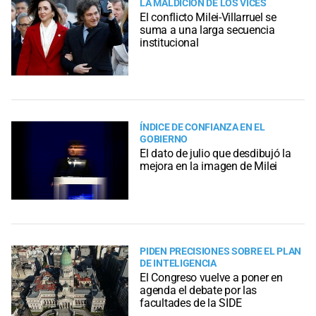
LA MALDICIÓN DE LOS VICES
El conflicto Milei-Villarruel se
suma a una larga secuencia
institucional
ÍNDICE DE CONFIANZA EN EL
GOBIERNO
El dato de julio que desdibujó la
mejora en la imagen de Milei
PIDEN PRECISIONES SOBRE EL PLAN
DE INTELIGENCIA
El Congreso vuelve a poner en
agenda el debate por las
facultades de la SIDE