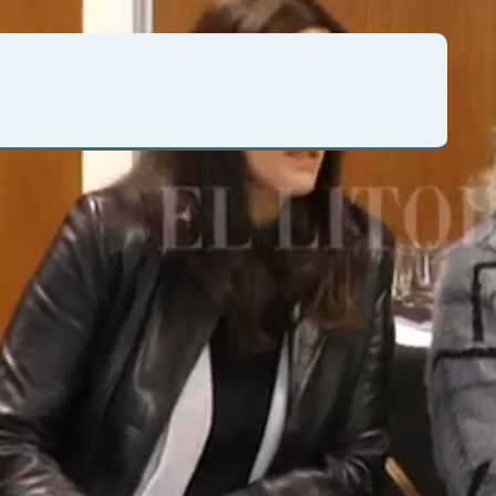
s vidas, la de la madre y la del hijo" Ruth Casabianca, del
glia de Cambiemos, explicó que "es un gesto muy
ciedad, que reconoce la valentía de muchos diputados que
tá para defender y proteger la vida". Y agregó que "en
 derecho a la vida".