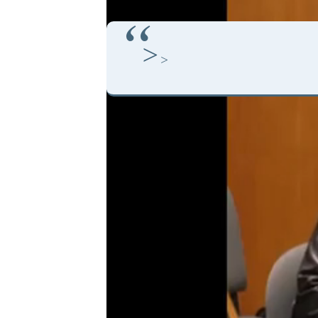
>
>
"Los diputados están defendiendo las do
directorio de la UCSF.
Por otra parte, la Diputada Gisela Sca
importante de una parte de nuestra so
dijimos en el congreso que el Estado es
Santa Fe se siente fuerte la defensa del