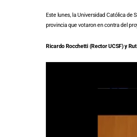
Este lunes, la Universidad Católica de 
provincia que votaron en contra del pro
Ricardo Rocchetti (Rector UCSF) y Ru
Gisela Scaglia y Lucas Inccico (Dipu
En dialogo con El Litoral, el Rector de 
reconocimiento a los Diputados Naciona
favor de la vida". Y agregó que "tambi
manera".