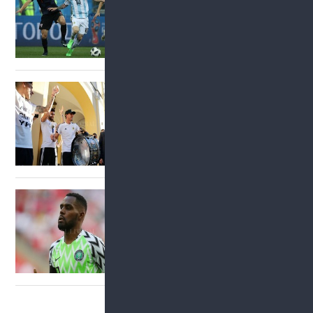
Vigilia argentina
La selecci
Nigeria busca los octavos