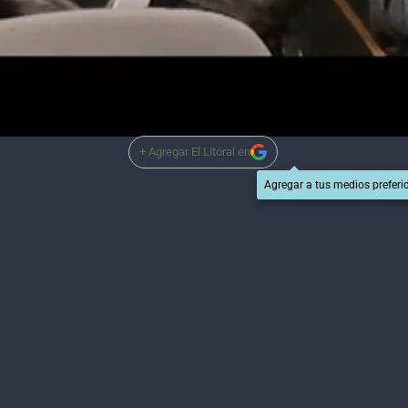
 de Cambiemos, comentó: "Creo que el Senado va a seguir
 en Diputados".
+ Agregar El Litoral en
Agregar a tus medios preferi
entina enfrentará a Nigeria con la camiseta celeste y