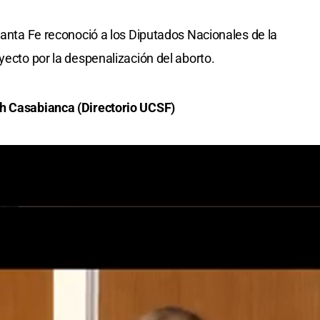
Santa Fe reconoció a los Diputados Nacionales de la
yecto por la despenalización del aborto.
th Casabianca (Directorio UCSF)
tados Nacionales de Cambiemos)
la UCSF Ricardo Rocchetti, informó que "es un
les santafesinos que, a nuestro entender, trabajaron en
én hay que motivarlos para que sigan trabajando de esta