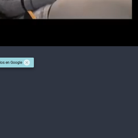
dos en Google
TENES QUE SABER
 blanca