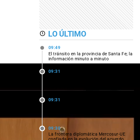
LO ÚLTIMO
09:49
El tránsito en la provincia de Santa Fe; la
información minuto a minuto
09:31
El día que miles de santafesinos
peregrinaron a Paraná para ver cara a
cara al Papa
09:31
Autorización restrictiva a médicos
jubilados a prescribir medicamentos en
Santa Fe
09:30
La frontera diplomática Mercosur-UE
confiada en la evolución del acuerdo