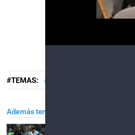
Finalmente, el Diputado Lucas Inccico
con el debate democrático como se dio
#TEMAS:
Despenalizacion del aborto
Además tenés que leer:
Mundial de Rusia 2018
Arg