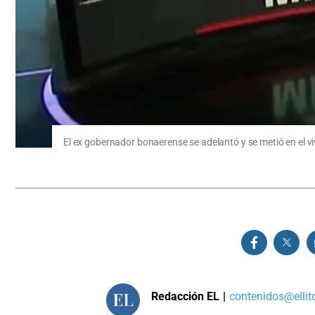
El ex gobernador bonaerense se adelantó y se metió en el 
Redacción EL
|
contenidos@ellit