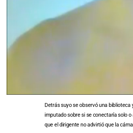
0
seconds
Detrás suyo se observó una biblioteca y
of
0
imputado sobre si se conectaría solo 
seconds
Volume
0%
que el dirigente no advirtió que la cám