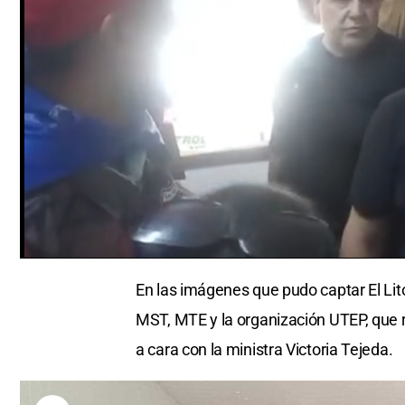
0
of
En las imágenes que pudo captar El Lito
21
seconds
Volume
MST, MTE y la organización UTEP, que 
0%
a cara con la ministra Victoria Tejeda.