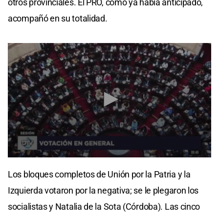
otros provinciales. El PRO, como ya había anticipado,
acompañó en su totalidad.
0
seconds
Los bloques completos de Unión por la Patria y la
of
16
Izquierda votaron por la negativa; se le plegaron los
seconds
socialistas y Natalia de la Sota (Córdoba). Las cinco