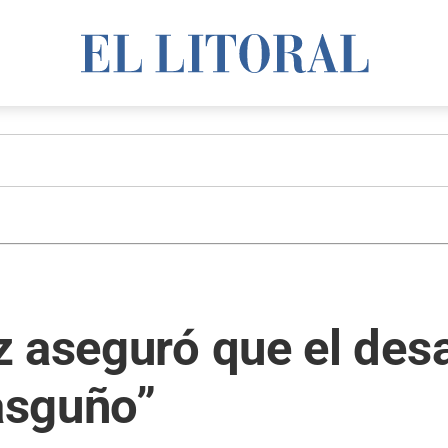
z aseguró que el de
rasguño”