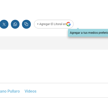
+ Agregar El Litoral en
Agregar a tus medios preferi
ano Pullaro
Videos