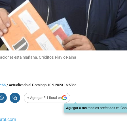
araciones esta mañana. Créditos: Flavio Raina
2:55
/
Actualizado al
Domingo 10.9.2023
16:58
hs
+ Agregar El Litoral en
Agregar a tus medios preferidos en Goo
oral.com