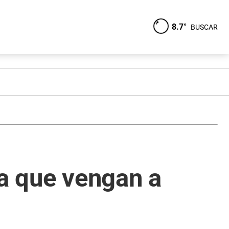
8.7°
BUSCAR
 a que vengan a