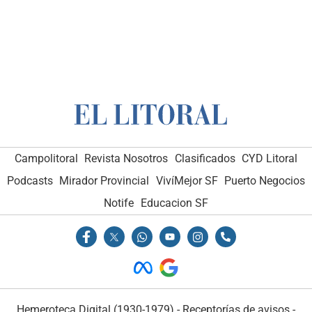
Campolitoral
Revista Nosotros
Clasificados
CYD Litoral
Podcasts
Mirador Provincial
VivíMejor SF
Puerto Negocios
Notife
Educacion SF
Hemeroteca Digital (1930-1979)
-
Receptorías de avisos
-