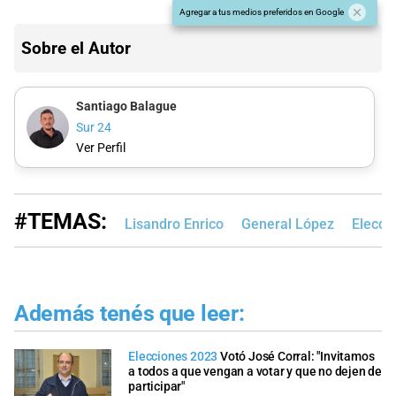
Agregar a tus medios preferidos en Google
Sobre el Autor
Santiago Balague
Sur 24
Ver Perfil
#TEMAS:
Lisandro Enrico
General López
Elecci
Además tenés que leer:
Elecciones 2023
Votó José Corral: "Invitamos
a todos a que vengan a votar y que no dejen de
participar"