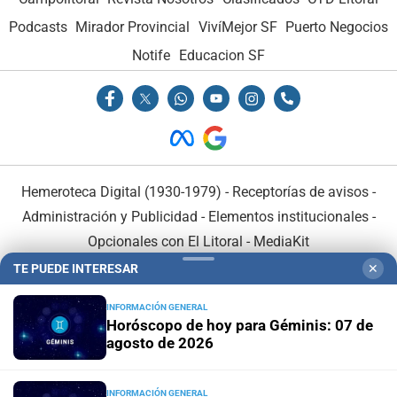
Podcasts
Mirador Provincial
VivíMejor SF
Puerto Negocios
Notife
Educacion SF
Hemeroteca Digital (1930-1979)
-
Receptorías de avisos
-
Administración y Publicidad
-
Elementos institucionales
-
Opcionales con El Litoral
-
MediaKit
TE PUEDE INTERESAR
✕
El Litoral es miembro de:
INFORMACIÓN GENERAL
Horóscopo de hoy para Géminis: 07 de
agosto de 2026
INFORMACIÓN GENERAL