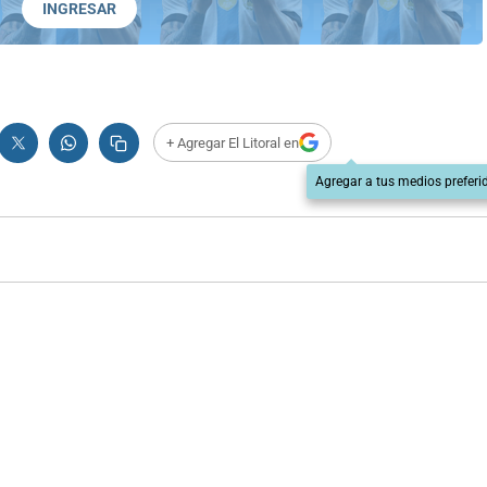
INGRESAR
+ Agregar El Litoral en
Agregar a tus medios preferi