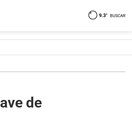
9.3°
BUSCAR
lave de