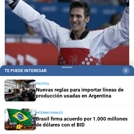
TE PUEDE INTERESAR
✕
Taekwondo en los Juegos Suramericanos 2026,
una disciplina que acerca a los atletas al sueño
olímpico
POLÍTICA
Nuevas reglas para importar líneas de
producción usadas en Argentina
INTERNACIONALES
Brasil firma acuerdo por 1.000 millones
de dólares con el BID