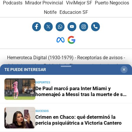
Podcasts
Mirador Provincial
VivíMejor SF
Puerto Negocios
Notife
Educacion SF
Hemeroteca Digital (1930-1979)
-
Receptorías de avisos
-
Administración y Publicidad
-
Elementos institucionales
-
TE PUEDE INTERESAR
✕
Opcionales con El Litoral
-
MediaKit
DEPORTES
De Paul marcó para Inter Miami y
El Litoral es miembro de:
homenajeó a Messi tras la muerte de su
padre
SUCESOS
Crimen en Chaco: qué determinó la
pericia psiquiátrica a Victoria Cantero
En Asociación con: