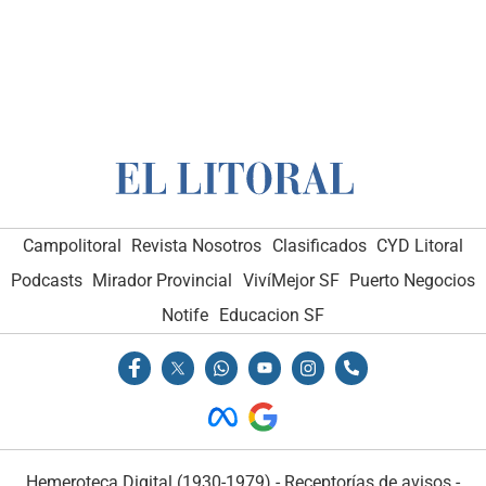
Campolitoral
Campolitoral
Revista Nosotros
Revista Nosotros
Clasificados
Clasificados
CYD Litoral
CYD Litoral
Podcasts
Podcasts
Mirador Provincial
Mirador Provincial
VivíMejor SF
VivíMejor SF
Puerto Negocios
Puerto Negocios
Notife
Notife
Educacion SF
Educacion SF
Hemeroteca Digital (1930-1979)
Hemeroteca Digital (1930-1979)
-
-
Receptorías de avisos
Receptorías de avisos
-
-