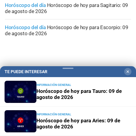
Horóscopo del día
Horóscopo de hoy para Sagitario: 09
de agosto de 2026
Horóscopo del día
Horóscopo de hoy para Escorpio: 09
de agosto de 2026
TE PUEDE INTERESAR
✕
INFORMACIÓN GENERAL
Horóscopo de hoy para Tauro: 09 de
agosto de 2026
INFORMACIÓN GENERAL
Horóscopo de hoy para Aries: 09 de
Campolitoral
Revista Nosotros
Clasificados
CYD Litoral
agosto de 2026
Podcasts
Mirador Provincial
VivíMejor SF
Puerto Negocios