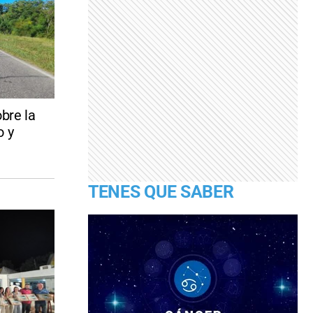
bre la
o y
TENES QUE SABER