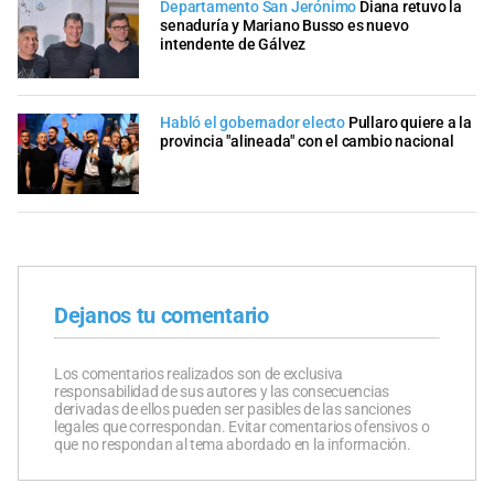
Departamento San Jerónimo
Diana retuvo la
senaduría y Mariano Busso es nuevo
intendente de Gálvez
Habló el gobernador electo
Pullaro quiere a la
provincia "alineada" con el cambio nacional
Dejanos tu comentario
Los comentarios realizados son de exclusiva
responsabilidad de sus autores y las consecuencias
derivadas de ellos pueden ser pasibles de las sanciones
legales que correspondan. Evitar comentarios ofensivos o
que no respondan al tema abordado en la información.