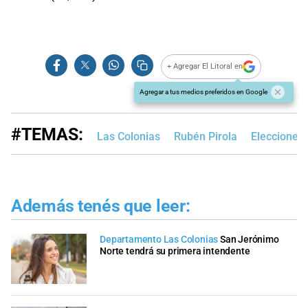
+ Agregar El Litoral en
Agregar a tus medios preferidos en Google
#TEMAS:
Las Colonias
Rubén Pirola
Elecciones
Además tenés que leer:
Departamento Las Colonias
San Jerónimo
Norte tendrá su primera intendente