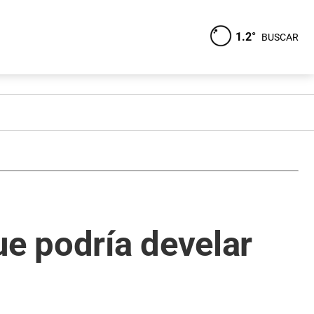
1.2°
BUSCAR
ue podría develar