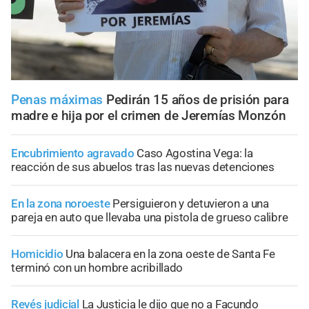
Penas máximas
Pedirán 15 años de prisión para
madre e hija por el crimen de Jeremías Monzón
Encubrimiento agravado
Caso Agostina Vega: la
reacción de sus abuelos tras las nuevas detenciones
En la zona noroeste
Persiguieron y detuvieron a una
pareja en auto que llevaba una pistola de grueso calibre
Homicidio
Una balacera en la zona oeste de Santa Fe
terminó con un hombre acribillado
Revés judicial
La Justicia le dijo que no a Facundo