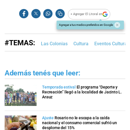
+ Agregar El Litoral en
Agregar a tus medios preferidos en Google
#TEMAS:
Las Colonias
Cultura
Eventos Cultural
Además tenés que leer:
Temporada estival
El programa “Deporte y
Recreación” llegó a la localidad de Jacinto L.
Arauz
Ajuste
Rosario no le escapa a la caída
nacional y el consumo comercial sufrió un
desplome del 15%