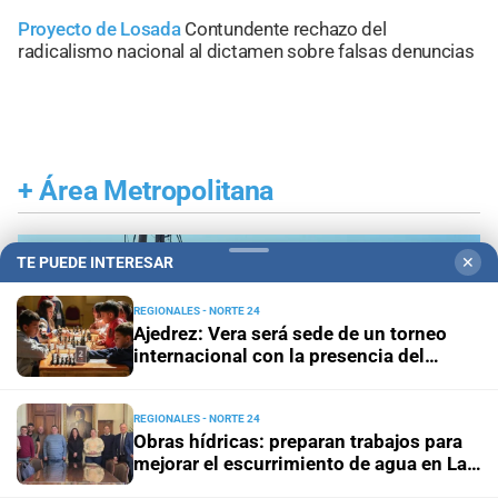
Proyecto de Losada
Contundente rechazo del
radicalismo nacional al dictamen sobre falsas denuncias
+
Área Metropolitana
TE PUEDE INTERESAR
✕
REGIONALES - NORTE 24
Ajedrez: Vera será sede de un torneo
internacional con la presencia del
campeón argentino
REGIONALES - NORTE 24
Obras hídricas: preparan trabajos para
mejorar el escurrimiento de agua en Las
Palmeras