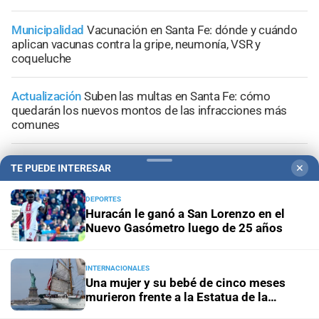
Municipalidad
Vacunación en Santa Fe: dónde y cuándo
aplican vacunas contra la gripe, neumonía, VSR y
coqueluche
Actualización
Suben las multas en Santa Fe: cómo
quedarán los nuevos montos de las infracciones más
comunes
Pronóstico
Domingo frío y con cielo mayormente
TE PUEDE INTERESAR
✕
despejado en la ciudad de Santa Fe
DEPORTES
Huracán le ganó a San Lorenzo en el
Santa Fe ciudad
Esmeralda Este II: la Villa Suramericana
Nuevo Gasómetro luego de 25 años
que después de los Juegos será hogar de 346 familias
INTERNACIONALES
Una mujer y su bebé de cinco meses
murieron frente a la Estatua de la
Libertad
+
Sucesos