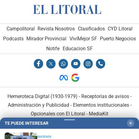
Campolitoral
Revista Nosotros
Clasificados
CYD Litoral
Podcasts
Mirador Provincial
VivíMejor SF
Puerto Negocios
Notife
Educacion SF
Hemeroteca Digital (1930-1979)
-
Receptorías de avisos
-
Administración y Publicidad
-
Elementos institucionales
-
Opcionales con El Litoral
-
MediaKit
TE PUEDE INTERESAR
✕
El Litoral es miembro de:
SUCESOS