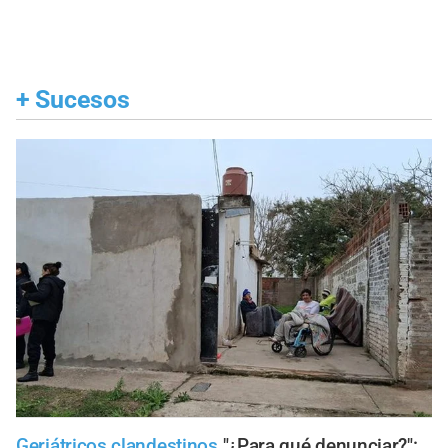
+
Sucesos
Geriátricos clandestinos
"¿Para qué denunciar?":