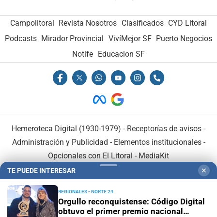
Campolitoral
Revista Nosotros
Clasificados
CYD Litoral
Podcasts
Mirador Provincial
VivíMejor SF
Puerto Negocios
Notife
Educacion SF
Hemeroteca Digital (1930-1979)
-
Receptorías de avisos
-
Administración y Publicidad
-
Elementos institucionales
-
Opcionales con El Litoral
-
MediaKit
TE PUEDE INTERESAR
✕
El Litoral es miembro de:
REGIONALES - NORTE 24
Orgullo reconquistense: Código Digital
obtuvo el primer premio nacional