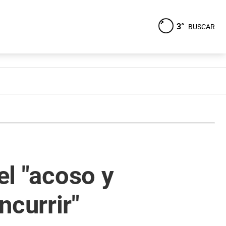
3°
BUSCAR
el "acoso y
ncurrir"