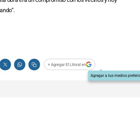
ando”.
+ Agregar El Litoral en
Agregar a tus medios preferi