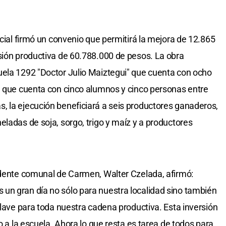
ncial firmó un convenio que permitirá la mejora de 12.865
sión productiva de 60.788.000 de pesos. La obra
uela 1292 "Doctor Julio Maiztegui" que cuenta con ocho
, que cuenta con cinco alumnos y cinco personas entre
, la ejecución beneficiará a seis productores ganaderos,
ladas de soja, sorgo, trigo y maíz y a productores
idente comunal de Carmen, Walter Czelada, afirmó:
un gran día no sólo para nuestra localidad sino también
clave para toda nuestra cadena productiva. Esta inversión
o a la escuela. Ahora lo que resta es tarea de todos para