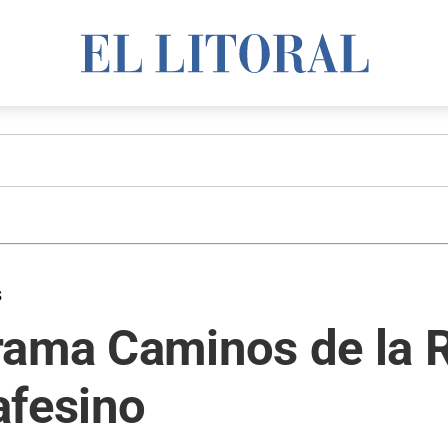
s
rama Caminos de la R
tafesino