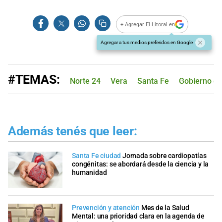
+ Agregar El Litoral en
Agregar a tus medios preferidos en Google
#TEMAS:
Norte 24
Vera
Santa Fe
Gobierno de
Además tenés que leer:
Santa Fe ciudad
Jornada sobre cardiopatías
congénitas: se abordará desde la ciencia y la
humanidad
Prevención y atención
Mes de la Salud
Mental: una prioridad clara en la agenda de